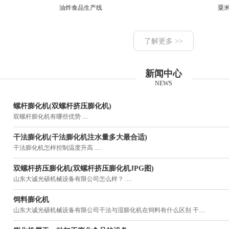
油炸食品生产线
粟
了解更多 >>
新闻中心
NEWS
螺杆膨化机(双螺杆挤压膨化机)
双螺杆膨化机有哪些优势 ....
干法膨化机(干法膨化机注水量多大最合适)
干法膨化机怎样控制温度升高 ....
双螺杆挤压膨化机(双螺杆挤压膨化机JPG图)
山东大诚光硕机械设备有限公司怎么样？ ....
饲料膨化机
山东大诚光硕机械设备有限公司干法与湿膨化机在饲料有什么区别 干....