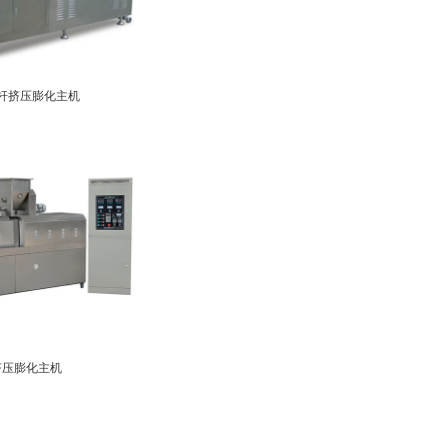
杆挤压膨化主机
挤压膨化主机