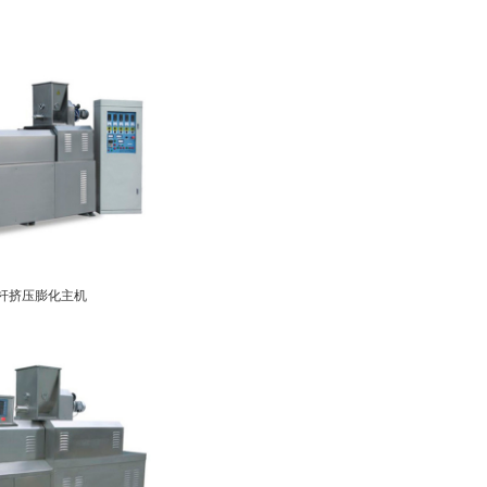
杆挤压膨化主机