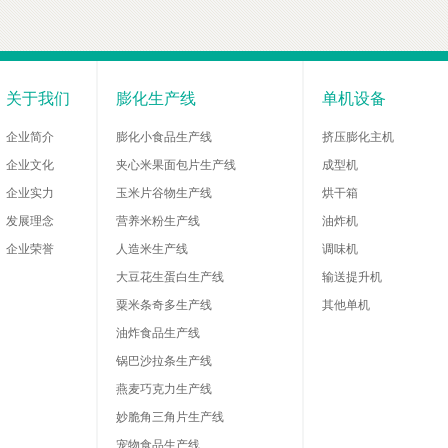
关于我们
膨化生产线
单机设备
企业简介
膨化小食品生产线
挤压膨化主机
企业文化
夹心米果面包片生产线
成型机
企业实力
玉米片谷物生产线
烘干箱
发展理念
营养米粉生产线
油炸机
企业荣誉
人造米生产线
调味机
大豆花生蛋白生产线
输送提升机
粟米条奇多生产线
其他单机
油炸食品生产线
锅巴沙拉条生产线
燕麦巧克力生产线
妙脆角三角片生产线
宠物食品生产线